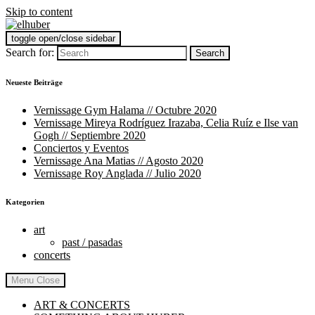
Skip to content
toggle open/close sidebar
elhuber
art and food
Search for:
Neueste Beiträge
Vernissage Gym Halama // Octubre 2020
Vernissage Mireya Rodríguez Irazaba, Celia Ruíz e Ilse van
Gogh // Septiembre 2020
Conciertos y Eventos
Vernissage Ana Matias // Agosto 2020
Vernissage Roy Anglada // Julio 2020
Kategorien
art
past / pasadas
concerts
Menu
Close
ART & CONCERTS